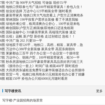
7图 中洋广场 900平大气招租 可做饭 现价55/平
8图 地铁口旁联泰七号广场100平精装带家具！拎包入住！
8图 创业好选择 万达中心123平精装全带 随时看房
8图 豪装带家具 地铁口旁大气包您看上 户型方正清爽绝杀
8图 翠林国际 190平按客户需求去装修 看了不满意我输
8图 绿地外滩公馆，格局清爽办公舒心，100平欢迎来电
8图 峰创国际|户型方正|精装修|双地铁口还送免租期
6图 国际金融中心 310豪装带家具 高端现代装修 速定
6图 出租）远帆 新户型 新价格 走过别错过 急租！！
6图 中洋广场 202 只要50一平
8图 绿地双子塔520平，地铁口，高档，精装，家具带，急
8图 万达中心380平全新装修 家具全带 高层东南朝向
7图 莱蒙都会三百平 四个办公室一个会议室一个接待室
7图 万达中心、朝南户型，100平精装带家具，租50一平
7图 秒杀房源地铁口220平豪装带家具高品质好房只租三天
8图 《接待办公一套上》时间广场 精装460平 限时底价
6图 大四房房东诚租送免费车位豪华装修适合办公会所接待
8图 世贸一号，电梯口格局绝杀55元精装拎包办公要了就赚
8图 精装150平 拎包办公只租6000元月随时看房
写字楼资讯
更多
写字楼/产业园招商的场景营