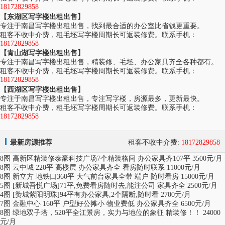
18172829858
【东湖区写字楼出租出售】
专注于南昌写字楼出租出售，找到最合适的办公室比省钱更重要。
租客不收中介费，租毛坯写字楼周期长可返装修费。联系手机：
18172829858
【青山湖写字楼出租出售】
专注于南昌写字楼出租出售，精装修、毛坯、办公家具齐全各种都有。
租客不收中介费，租毛坯写字楼周期长可返装修费。联系手机：
18172829858
【西湖区写字楼出租出售】
专注于南昌写字楼出租出售，专注写字楼，房源最多，更新最快。
租客不收中介费，租毛坯写字楼周期长可返装修费。联系手机：
18172829858
最新房源推荐
租客不收中介费:
18172829858
8图 高新区精装修泰豪科技广场7个精装格间 办公家具齐107平 3500元/月
8图 云中城 220平 高楼层 办公家具齐全 看房随时联系 11000元/月
8图 新立方 地铁口360平 大气前台家具全带 端户 随时看房 15000元/月
5图 [新城吾悦广场]71平,免费看房随时去,能注公司 家具齐全 2500元/月
4图 [赞城紫阳明珠]94平有办公家具,2个隔断,随时看 2700元/月
7图 金融中心 160平 户型好公摊小 物业费低 办公家具齐全 6500元/月
8图 绿地双子塔，520平全江景房，实力与地位的象征 精装修！！ 24000
元/月