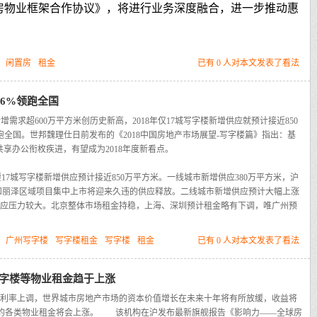
房物业框架合作协议》，将进行业务深度融合，进一步推动惠
：
闲置房
租金
已有 0 人对本文发表了看法
涨6%领跑全国
新增需求超600万平方米创历史新高，2018年仅17城写字楼新增供应就预计接近850
全国。世邦魏理仕日前发布的《2018中国房地产市场展望-写字楼篇》指出：基
享办公衔枚疾进，有望成为2018年度新看点。
17城写字楼新增供应预计接近850万平方米。一线城市新增供应380万平方米，沪
和丽泽区域项目集中上市将迎来久违的供应释放。二线城市新增供应预计大幅上涨
供应压力较大。北京整体市场租金持稳，上海、深圳预计租金略有下调，唯广州预
：
广州写字楼
写字楼租金
写字楼
租金
已有 0 人对本文发表了看法
字楼等物业租金趋于上涨
利率上调，世界城市房地产市场的资本价值增长在未来十年将有所放缓，收益将
的各类物业租金将会上涨。
该机构在沪发布最新旗舰报告《影响力——全球房