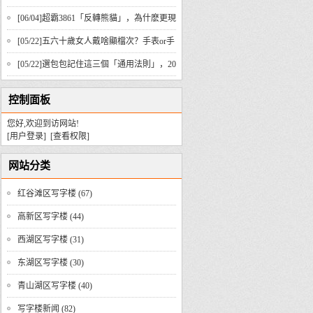
异，贴合始终
[06/04]
超霸3861「反轉熊貓」，為什麽更現
代、更豪華？
[05/22]
五六十歲女人戴啥顯檔次？手表or手
鐲，這些技巧要知道！
[05/22]
選包包記住這三個「通用法則」，20
到50歲都實用
控制面板
您好,欢迎到访网站!
[用户登录]
[查看权限]
网站分类
红谷滩区写字楼
(67)
高新区写字楼
(44)
西湖区写字楼
(31)
东湖区写字楼
(30)
青山湖区写字楼
(40)
写字楼新闻
(82)