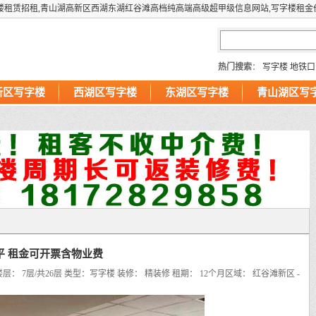
楼租赁招租,青山湖高新区西湖东湖红谷滩高档纯高端高级超甲级信息网站,写字楼租金
热门搜索
：
写字楼
地铁口
新区写字楼
西湖区写字楼
东湖区写字楼
青山湖区写
平 租金可开票含物业费
楼层： 7层/共26层
类型：写字楼
装修： 精装修
租期： 12个月
区域： 红谷滩新区 -