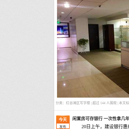
分类：红谷滩区写字楼 | 超过
144
人围观 | 本文
闲置房可存银行 一次性拿几
今天
20日上午，建设银行
发布