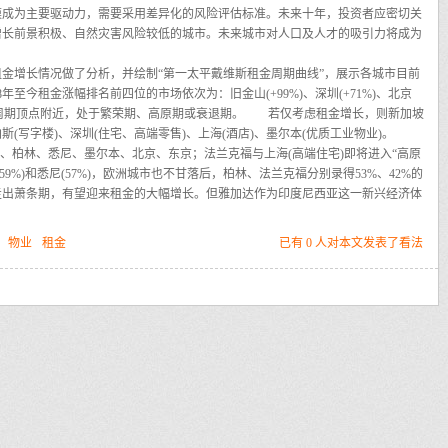
模成为主要驱动力，需要采用差异化的风险评估标准。未来十年，投资者应密切关
增长前景积极、自然灾害风险较低的城市。未来城市对人口及人才的吸引力将成为
增长情况做了分析，并绘制“第一太平戴维斯租金周期曲线”，展示各城市目前
至今租金涨幅排名前四位的市场依次为：旧金山(+99%)、深圳(+71%)、北京
于租金周期顶点附近，处于繁荣期、高原期或衰退期。
若仅考虑租金增长，则新加坡
(写字楼)、深圳(住宅、高端零售)、上海(酒店)、墨尔本(优质工业物业)。
敦、柏林、悉尼、墨尔本、北京、东京；法兰克福与上海(高端住宅)即将进入“高原
9%)和悉尼(57%)，欧洲城市也不甘落后，柏林、法兰克福分别录得53%、42%的
萧条期，有望迎来租金的大幅增长。但雅加达作为印度尼西亚这一新兴经济体
：
物业
租金
已有 0 人对本文发表了看法