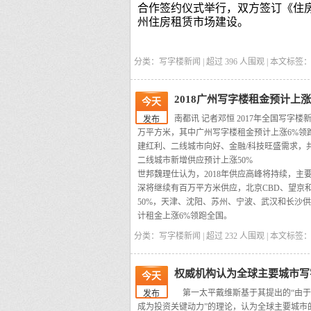
合作签约仪式举行，双方签订《住
州住房租赁市场建设。
分类：写字楼新闻 | 超过
396
人围观 | 本文标签
2018广州写字楼租金预计上
今天
南都讯 记者邓恒 2017年全国写字楼
发布
万平方米，其中广州写字楼租金预计上涨6%领跑
建红利、二线城市向好、金融/科技旺盛需求，共
二线城市新增供应预计上涨50%
世邦魏理仕认为，2018年供应高峰将持续，主要
深将继续有百万平方米供应，北京CBD、望京
50%，天津、沈阳、苏州、宁波、武汉和长沙
计租金上涨6%领跑全国。
分类：写字楼新闻 | 超过
232
人围观 | 本文标签
权威机构认为全球主要城市写
今天
第一太平戴维斯基于其提出的“由于
发布
成为投资关键动力”的理论，认为全球主要城市