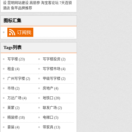
设
昆明网站建设
高丽参
淘宝客论坛
7天连锁
酒店
鱼竿品牌推荐
图标汇集
Tags列表
写字楼
(23)
写字楼投资
(2)
租金
(4)
写字楼市场
(4)
广州写字楼
(2)
甲级写字楼
(2)
市场
(2)
房地产
(4)
万达广场
(4)
地铁口
(20)
莱蒙
(2)
联发广场
(2)
精装修
(18)
电梯口
(5)
豪装
(4)
带家具
(13)