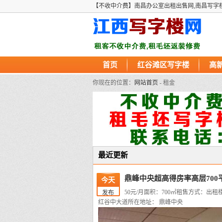
【不收中介费】南昌办公室出租出售网,南昌写字
首页
红谷滩区写字楼
高
你现在的位置：
网站首页
- 租金
最近更新
鼎峰中央超高得房率高层700
今天
50元/月
面积：700㎡
租售方式：出租
发布
红谷中大道
所在地址： 鼎峰中央