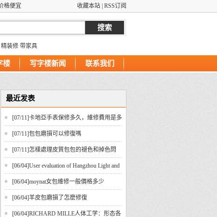
价格便宜
收藏本站
|
RSS订阅
精装修
带家具
字楼
写字楼新闻
联系我们
最近发表
[07/11]
​卡地亞手表保修多久，維修費用是多
少？
[07/11]
​包包磨損可以修復嗎
[07/11]
​怎樣處理皮質包包的褪色和掉色問
題？
[06/04]
User evaluation of Hangzhou Light and
Shadow Wedding Photography
[06/04]
​moynat女包維修一般價格多少
[06/04]
羊皮包磨損了怎麽修復
[06/04]
RICHARD MILLE人体工学：形态各