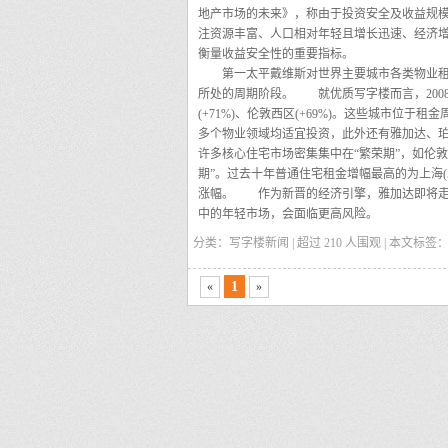
地产市场的未来》，称由于投资安全及收益规
注资源丰富、人口相对年轻且增长迅速、经济
衡量收益安全性的重要指标。
第一太平戴维斯对世界主要城市各类物业租金
所处的周期阶段。
就优质写字楼而言，2008年
(+71%)、伦敦西区(+69%)。这些城市位
多个物业领域均适宜投资，此外还有雅加达、珀斯
许多核心住宅市场密集集中在“繁荣期”，如伦
期”。过去十年普通住宅租金增幅最高的为上海(5
涨幅。
作为新晋的经济引擎，雅加达即将走出
中的年轻市场，会面临更高风险。
分类：写字楼新闻 | 超过
210
人围观 | 本文标签
1
«
»