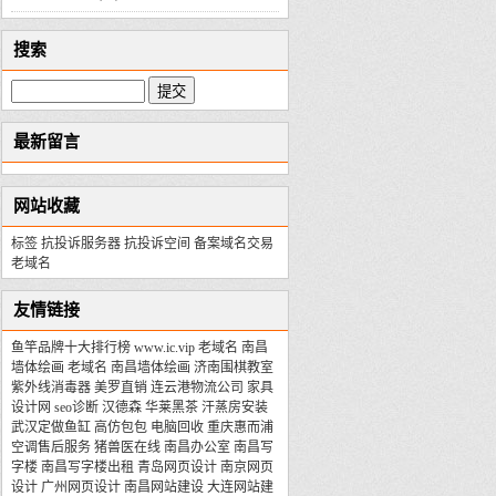
搜索
最新留言
网站收藏
标签
抗投诉服务器
抗投诉空间
备案域名交易
老域名
友情链接
鱼竿品牌十大排行榜
www.ic.vip
老域名
南昌
墙体绘画
老域名
南昌墙体绘画
济南围棋教室
紫外线消毒器
美罗直销
连云港物流公司
家具
设计网
seo诊断
汉德森
华莱黑茶
汗蒸房安装
武汉定做鱼缸
高仿包包
电脑回收
重庆惠而浦
空调售后服务
猪兽医在线
南昌办公室
南昌写
字楼
南昌写字楼出租
青岛网页设计
南京网页
设计
广州网页设计
南昌网站建设
大连网站建