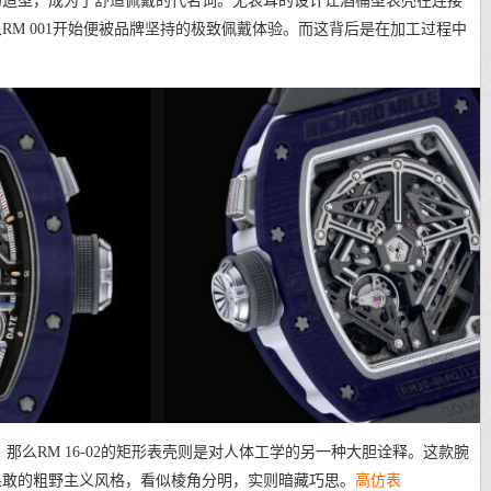
的造型，成为了舒适佩戴的代名词。无表耳的设计让酒桶型表壳在连接
RM 001开始便被品牌坚持的极致佩戴体验。而这背后是在加工过程中
，那么RM 16-02的矩形表壳则是对人体工学的另一种大胆诠释。这款腕
果敢的粗野主义风格，看似棱角分明，实则暗藏巧思。
高仿表