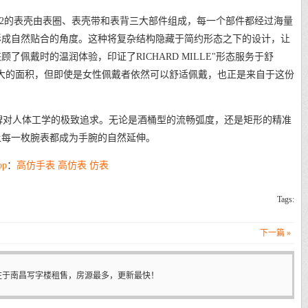
-02的表壳由表圈、表壳带和表背三大部件组成，每一个部件都经过海量
形成自然贴合的角度。这种将复杂结构隐藏于简约形态之下的设计，让
佩戴时的温润体验，印证了RICHARD MILLE"形态服务于舒
大的面积，但即使是女性佩戴者依然可以舒适佩戴，也正是来自于这份
对人体工学的极致追求。无论是酒桶型的流畅弧度，还是矩形的精准
让每一枚腕表都成为手腕的自然延伸。
op
：
高仿手表
高仿表
仿表
Tags:
下一篇 »
注于南昌写字楼租售，房源最多，更新最快！