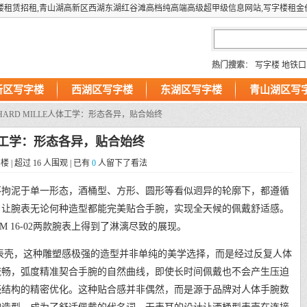
楼租赁招租,青山湖高新区西湖东湖红谷滩高档纯高端高级超甲级信息网站,写字楼租金
热门搜索
：
写字楼
地铁口
新区写字楼
西湖区写字楼
东湖区写字楼
青山湖区写
ICHARD MILLE人体工学：形态各异，贴合始终
E人体工学：形态各异，贴合始终
字楼 | 超过
16
人围观 | 已有
0
人留下了看法
设计从不拘泥于单一形态，酒桶型、方形、圆形等看似迥异的轮廓下，都遵循
，让腕表无论何种造型都能完美贴合手腕，实现全天候的佩戴舒适感。
RM 16-02两款腕表上得到了淋漓尽致的展现。
桶型表壳，这种雕塑感极强的造型并非单纯的美学选择，而是经过反复人体
流畅，弧度精准契合手腕的自然曲线，即使长时间佩戴也不会产生压迫
壳结构的精密优化。这种贴合感并非偶然，而是源于品牌对人体手腕数