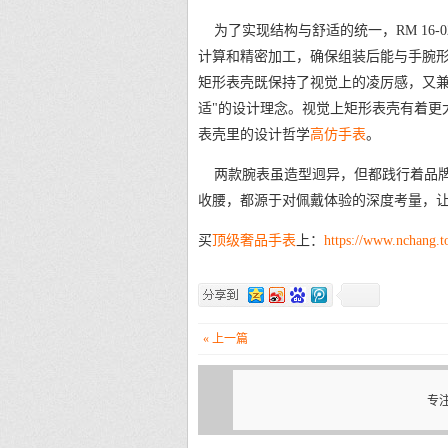
为了实现结构与舒适的统一，RM 16
计算和精密加工，确保组装后能与手腕
矩形表壳既保持了视觉上的凌厉感，又兼顾了
适"的设计理念。视觉上矩形表壳有着更
表壳里的设计哲学
高仿手表
。
两款腕表虽造型迥异，但都践行着品牌
收腰，都源于对佩戴体验的深度考量，
买
顶级奢品手表
上：
https://www.nchang.t
« 上一篇
专