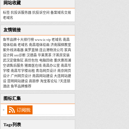
网站收藏
标签
抗投诉服务器
抗投诉空间
备案域名交易
老域名
友情链接
鱼竿品牌十大排行榜
www.ic.vip
老域名
南昌
墙体绘画
老域名
南昌墙体绘画
济南围棋教室
紫外线消毒器
美罗直销
连云港物流公司
家具
设计网
seo诊断
汉德森
华莱黑茶
汗蒸房安装
武汉定做鱼缸
高仿包包
电脑回收
重庆惠而浦
空调售后服务
猪兽医在线
南昌办公室
南昌写
字楼
南昌写字楼出租
青岛网页设计
南京网页
设计
广州网页设计
南昌网站建设
大连网站建
设
昆明网站建设
高丽参
淘宝客论坛
7天连锁
酒店
鱼竿品牌推荐
图标汇集
Tags列表