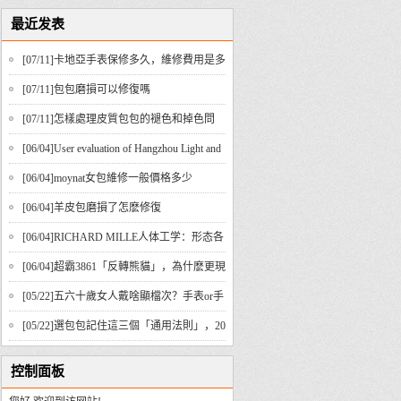
最近发表
[07/11]
​卡地亞手表保修多久，維修費用是多
少？
[07/11]
​包包磨損可以修復嗎
[07/11]
​怎樣處理皮質包包的褪色和掉色問
題？
[06/04]
User evaluation of Hangzhou Light and
Shadow Wedding Photography
[06/04]
​moynat女包維修一般價格多少
[06/04]
羊皮包磨損了怎麽修復
[06/04]
RICHARD MILLE人体工学：形态各
异，贴合始终
[06/04]
超霸3861「反轉熊貓」，為什麽更現
代、更豪華？
[05/22]
五六十歲女人戴啥顯檔次？手表or手
鐲，這些技巧要知道！
[05/22]
選包包記住這三個「通用法則」，20
到50歲都實用
控制面板