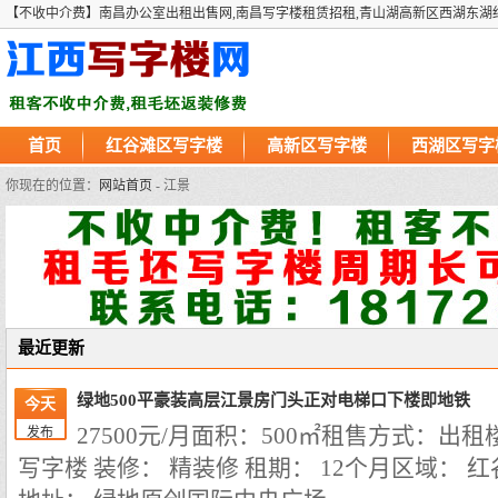
【不收中介费】南昌办公室出租出售网,南昌写字楼租赁招租,青山湖高新区西湖东湖
首页
红谷滩区写字楼
高新区写字楼
西湖区写字
你现在的位置：
网站首页
- 江景
最近更新
绿地500平豪装高层江景房门头正对电梯口下楼即地铁
今天
27500元/月
面积：500㎡
租售方式：出租
发布
写字楼
装修： 精装修
租期： 12个月
区域： 红