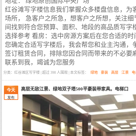
地址： 绿地原创国际中央广场
红谷滩写字楼信息我们掌握众多楼盘信息，为
场所，
急客户之所急，想客户之所想，关注细
间找到符合您预算、面积、地段的高品质写字
选择参考
看房：选中房源方案后在您合适的时
您确定合适写字楼后，我会帮您和业主沟通，
签订租赁合同，排除您因合同而带来的不必要麻
联系到我，竭诚为您服务
分类：红谷滩区写字楼 | 超过
398
人围观 | 本文标签：
绿地
豪装
高层
江景
电
高层无敌江景、绿地双子塔500平豪装带家具。电梯口
今天
发布