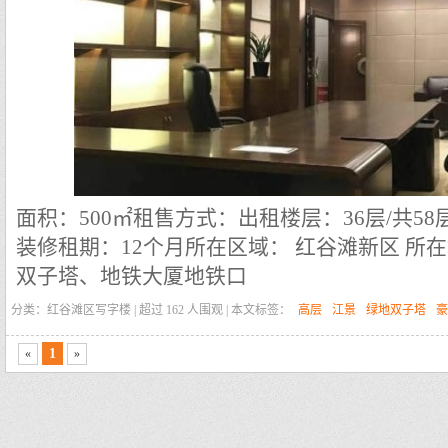
面积：500㎡
租售方式：出租
楼层：36层/共58
装修租期：12个月
所在区域： 红谷滩新区
所在
双子塔、地铁大厦地铁口
分类：红谷滩区写字楼 | 超过
162
人围观 | 本文标签：
高层
江景
绿地双子塔
豪
具
电梯口
1
«
»