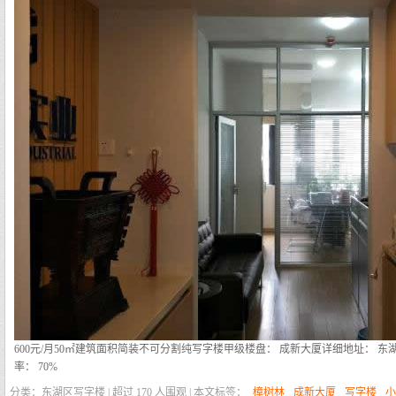
600元/月
50㎡
建筑面积
简装
不可分割
纯写字楼
甲级
楼盘： 成新大厦
详细地址： 东湖
率： 70%
分类：东湖区写字楼 | 超过
170
人围观 | 本文标签：
樟树林
成新大厦
写字楼
小