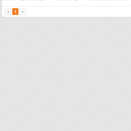
1
«
»