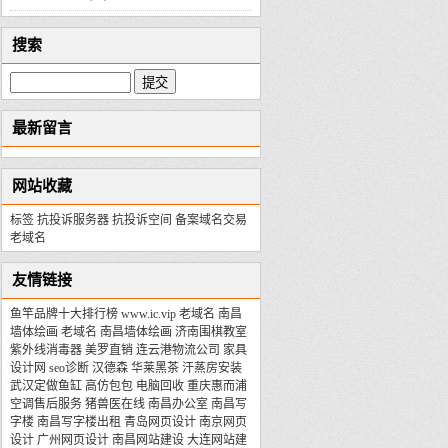
搜索
最新留言
网站收藏
标签
抗投诉服务器
抗投诉空间
备案域名交易
老域名
友情链接
鱼竿品牌十大排行榜
www.ic.vip
老域名
南昌
墙体绘画
老域名
南昌墙体绘画
济南围棋教室
紫外线消毒器
美罗直销
连云港物流公司
家具
设计网
seo诊断
汉德森
华莱黑茶
汗蒸房安装
武汉定做鱼缸
高仿包包
电脑回收
重庆惠而浦
空调售后服务
猪兽医在线
南昌办公室
南昌写
字楼
南昌写字楼出租
青岛网页设计
南京网页
设计
广州网页设计
南昌网站建设
大连网站建