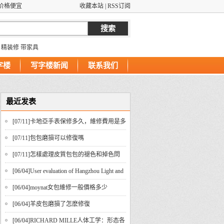
价格便宜
收藏本站
|
RSS订阅
精装修
带家具
字楼
写字楼新闻
联系我们
最近发表
[07/11]
​卡地亞手表保修多久，維修費用是多
少？
[07/11]
​包包磨損可以修復嗎
[07/11]
​怎樣處理皮質包包的褪色和掉色問
題？
[06/04]
User evaluation of Hangzhou Light and
Shadow Wedding Photography
[06/04]
​moynat女包維修一般價格多少
[06/04]
羊皮包磨損了怎麽修復
[06/04]
RICHARD MILLE人体工学：形态各