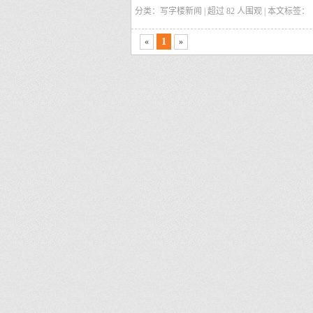
分类：写字楼新闻 | 超过
82
人围观 | 本文标签：
诉空间
仿牌服务器
仿牌主机
仿牌vps
仿牌
主机
美国抗投诉空间
外贸仿牌服务器
美国
1
«
»