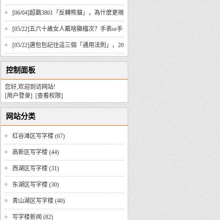
异，贴合始终
[06/04]
超霸3861「反轉熊貓」，為什麽更現
代、更豪華？
[05/22]
五六十歲女人戴啥顯檔次？手表or手
鐲，這些技巧要知道！
[05/22]
選包包記住這三個「通用法則」，20
到50歲都實用
控制面板
您好,欢迎到访网站!
[用户登录]
[查看权限]
网站分类
红谷滩区写字楼
(67)
高新区写字楼
(44)
西湖区写字楼
(31)
东湖区写字楼
(30)
青山湖区写字楼
(40)
写字楼新闻
(82)