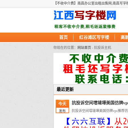
【不收中介费】南昌办公室出租出售网,南昌写字
首页
红谷滩区写字楼
高
你现在的位置：
网站首页
- 抗投诉主机
最近更新
抗投诉空间墵墶墷美国仿牌vp
今天
抗投诉空间墵墶墷美国仿牌vps推荐仿
发布