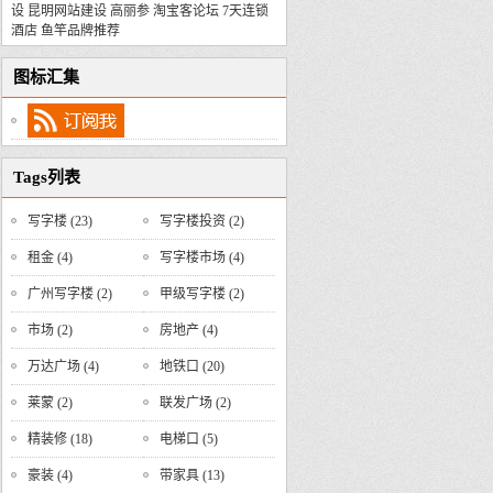
设
昆明网站建设
高丽参
淘宝客论坛
7天连锁
酒店
鱼竿品牌推荐
图标汇集
Tags列表
写字楼
(23)
写字楼投资
(2)
租金
(4)
写字楼市场
(4)
广州写字楼
(2)
甲级写字楼
(2)
市场
(2)
房地产
(4)
万达广场
(4)
地铁口
(20)
莱蒙
(2)
联发广场
(2)
精装修
(18)
电梯口
(5)
豪装
(4)
带家具
(13)