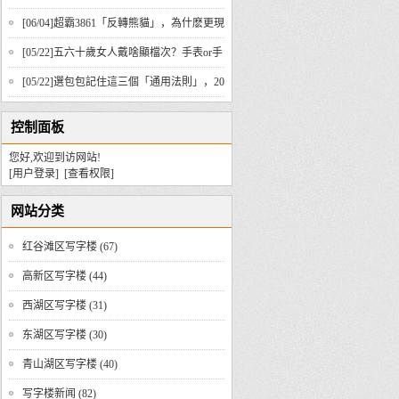
异，贴合始终
[06/04]
超霸3861「反轉熊貓」，為什麽更現
代、更豪華？
[05/22]
五六十歲女人戴啥顯檔次？手表or手
鐲，這些技巧要知道！
[05/22]
選包包記住這三個「通用法則」，20
到50歲都實用
控制面板
您好,欢迎到访网站!
[用户登录]
[查看权限]
网站分类
红谷滩区写字楼
(67)
高新区写字楼
(44)
西湖区写字楼
(31)
东湖区写字楼
(30)
青山湖区写字楼
(40)
写字楼新闻
(82)