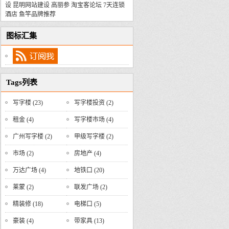
设
昆明网站建设
高丽参
淘宝客论坛
7天连锁
酒店
鱼竿品牌推荐
图标汇集
Tags列表
写字楼
(23)
写字楼投资
(2)
租金
(4)
写字楼市场
(4)
广州写字楼
(2)
甲级写字楼
(2)
市场
(2)
房地产
(4)
万达广场
(4)
地铁口
(20)
莱蒙
(2)
联发广场
(2)
精装修
(18)
电梯口
(5)
豪装
(4)
带家具
(13)