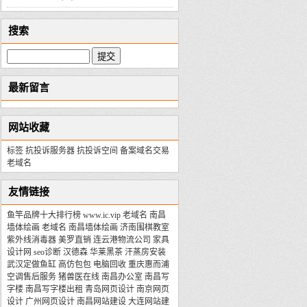
搜索
最新留言
网站收藏
标签
抗投诉服务器
抗投诉空间
备案域名交易
老域名
友情链接
鱼竿品牌十大排行榜
www.ic.vip
老域名
南昌
墙体绘画
老域名
南昌墙体绘画
济南围棋教室
紫外线消毒器
美罗直销
连云港物流公司
家具
设计网
seo诊断
汉德森
华莱黑茶
汗蒸房安装
武汉定做鱼缸
高仿包包
电脑回收
重庆惠而浦
空调售后服务
猪兽医在线
南昌办公室
南昌写
字楼
南昌写字楼出租
青岛网页设计
南京网页
设计
广州网页设计
南昌网站建设
大连网站建