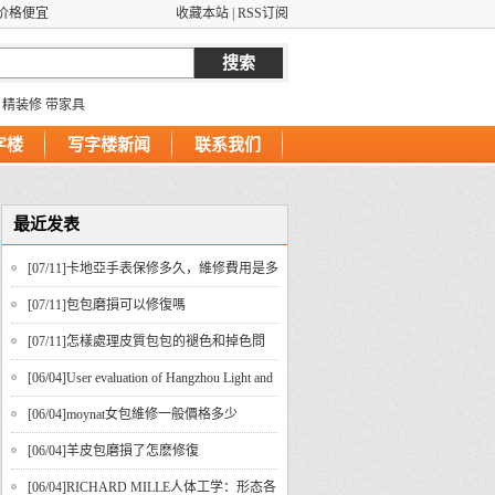
价格便宜
收藏本站
|
RSS订阅
精装修
带家具
字楼
写字楼新闻
联系我们
最近发表
[07/11]
​卡地亞手表保修多久，維修費用是多
少？
[07/11]
​包包磨損可以修復嗎
[07/11]
​怎樣處理皮質包包的褪色和掉色問
題？
[06/04]
User evaluation of Hangzhou Light and
Shadow Wedding Photography
[06/04]
​moynat女包維修一般價格多少
[06/04]
羊皮包磨損了怎麽修復
[06/04]
RICHARD MILLE人体工学：形态各