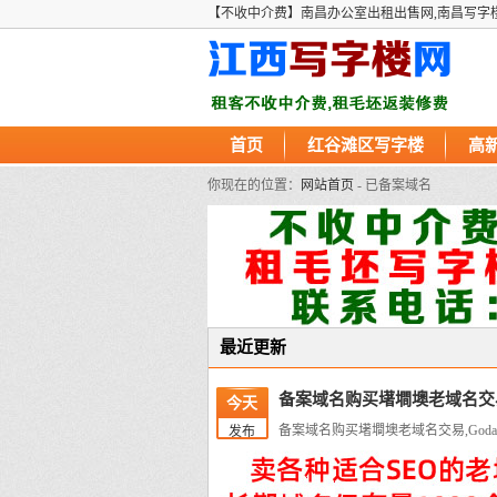
【不收中介费】南昌办公室出租出售网,南昌写字
首页
红谷滩区写字楼
高
你现在的位置：
网站首页
- 已备案域名
最近更新
备案域名购买墸墹墺老域名交易
今天
备案域名购买墸墹墺老域名交易,God
发布