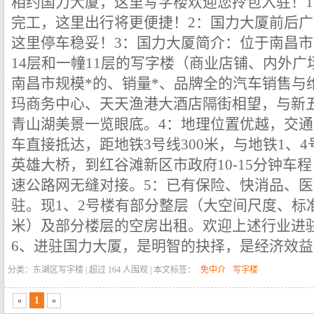
相约国力大厦，这里写字楼欢迎您拎包入驻！
完工，这里出行将更便捷！
2：国力大厦前后
这里停车稳妥！
3：国力大厦简介：位于南昌市
14层和一幢11层的写字楼（商业店铺、内外
南昌市规模*的、销量*、品牌全的汽车销售与
玛商务中心、天天渔港大酒店隔街相望，与新
青山湖美景一览眼底。
4：地理位置优越，交通
车直接抵达，距地铁3号线300米，与地铁1、4
英雄大桥，到红谷滩新区市政府10-15分钟车
速公路网无缝对接。
5：已有保险、快消品、
驻。现1、2号楼有部分整层（大空间尺度、标准层
米）及部分楼层的空房出租。欢迎上述行业进
6、进驻国力大厦，是明智的抉择，是经济效
分类：东湖区写字楼 | 超过
164
人围观 | 本文标签：
免中介
写字楼
1
«
»