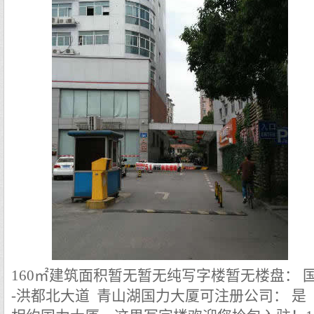
160㎡
建筑面积
暂无
暂无
纯写字楼
暂无
楼盘： 
-洪都北大道 青山湖国力大厦
可注册公司： 是